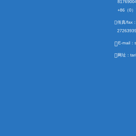
817690
+86（0）7
传真/fax
2726393
E-mail：
网址：tari