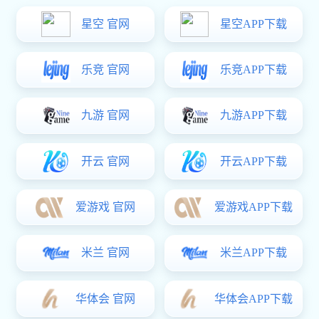
公司致力
行电泳涂
2023-04-
公司致力于
涂装，电泳
架系列（广
田）、日产扶