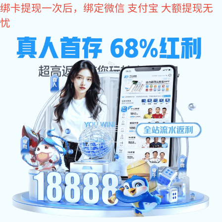
焦点娱乐
焦点娱乐
走进新永旭