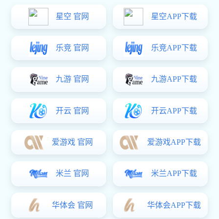
常见的五
法有以下
2023-04-
一、五金
广泛应用于
在容易起球
仅可以保持..
电泳喷漆
2023-04-
电泳喷漆常
质、起泡、