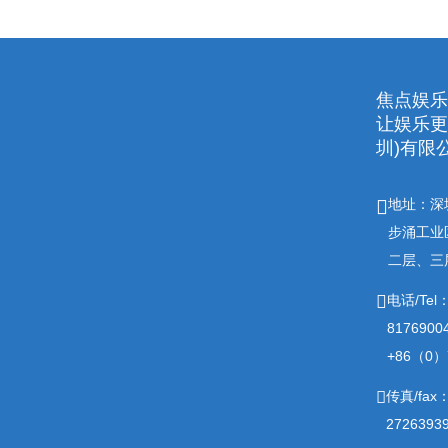
焦点娱乐
让娱乐更有趣
圳)有限
地址：深
步涌工业
二层、三
电话/Tel
817690
+86（0）7
传真/fax
2726393