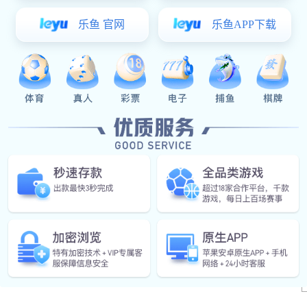
等。1、杂
可能由以下..
电泳涂装
意事项
2023-04-
说到电泳涂
是伴随着焦
的飞速发展
了越来越高的