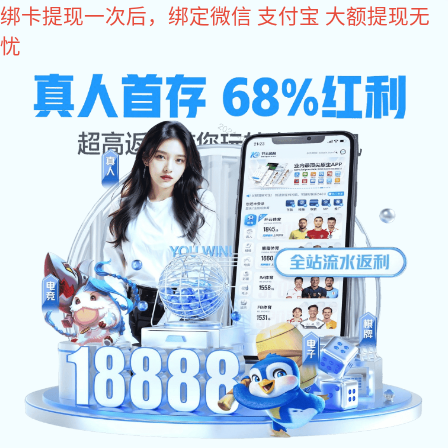
焦点娱乐
焦点娱乐
走进新永旭