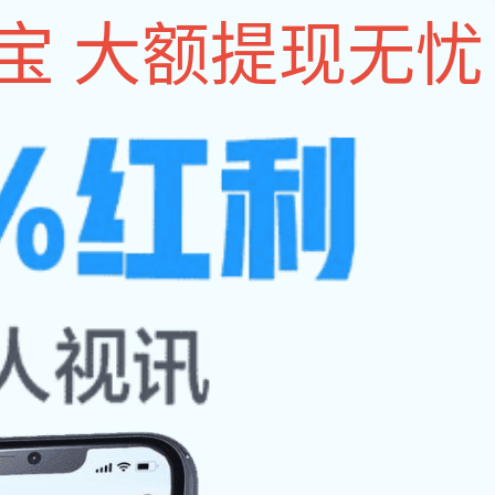
+86-755-81769201
中文
EN
焦点娱乐 中心
联系焦点娱乐