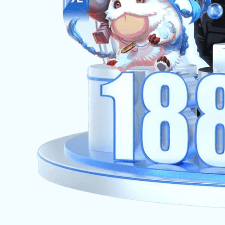
OA家电
典型料带
冲压产品
汽车天窗部品
减震器部品
焊接组装部品
焊接部品
组装部品