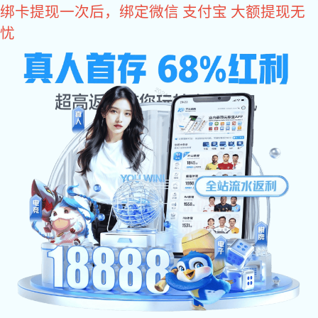
焦点娱乐
焦点娱乐:
焦点娱乐
走进新永旭