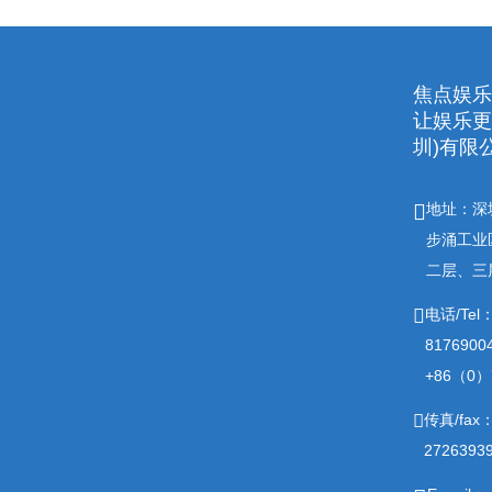
焦点娱乐
让娱乐更有趣
圳)有限
地址：深
步涌工业
二层、三
电话/Tel
817690
+86（0）7
传真/fax
2726393